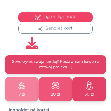
Lag en lignende
Send et kort
Stworzyłeś swoją kartkę? Postaw nam kawę na
rozwój projektu ;)
7 zł
20 zł
50 zł
Innholdet på kortet