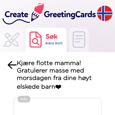
Søk
klare kort
Kjære flotte mamma!
Gratulerer masse med
morsdagen fra dine høyt
elskede barn❤️
Ads