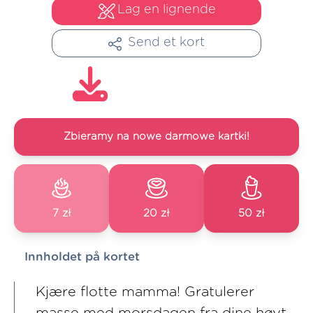
Lag en lignende
Send et kort
Zbieramy na nowe darmowe kartki!
7 zł
20 zł
50 zł
Innholdet på kortet
Kjære flotte mamma! Gratulerer
masse med morsdagen fra dine høyt